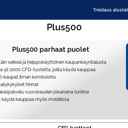
Treidaus alusta
Plus500
Plus500 parhaat puolet
ttäin selkeä ja helppokäyttöinen kaupankäyntialusta
a yli 2000 CFD-tuotetta, joilla käydä kauppaa
-kaupat ilman komissioita
pailykykyiset hinnat
akaspalvelu vuorokauden jokaisena tuntina
t käydä kauppaa myös mobiilissa
CFD-tuotteet