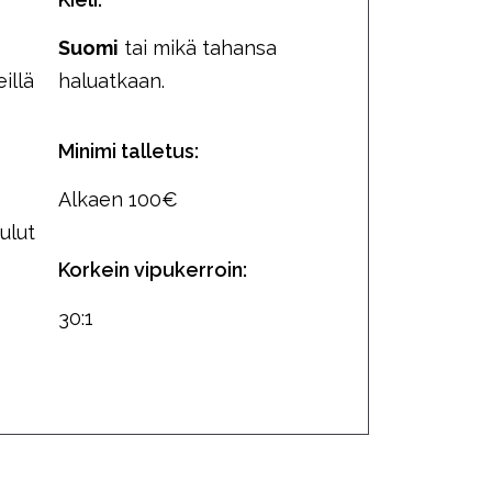
Suomi
tai mikä tahansa
eillä
haluatkaan.
Minimi talletus:
Alkaen 100€
ulut
Korkein vipukerroin:
30:1