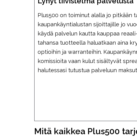
Lyhyt tiivistelmä palvelusta
Plus500 on toiminut alalla jo pitkään t
kaupankäyntialustan sijoittajille jo vu
käydä palvelun kautta kauppaa reaali-
tahansa tuotteella haluatkaan aina kr
optioihin ja warranteihin. Kaupankäynn
komissioita vaan kulut sisältyvät sprea
halutessasi tutustua palveluun maksu
Mitä kaikkea Plus500 tar