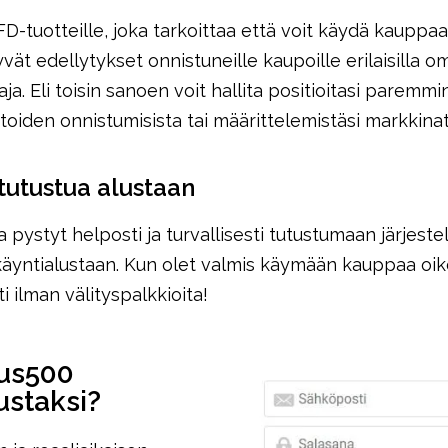
tuotteille, joka tarkoittaa että voit käydä kauppaa i
yvät edellytykset onnistuneille kaupoille erilaisilla o
a. Eli toisin sanoen voit hallita positioitasi paremmi
itoiden onnistumisista tai määrittelemistäsi markkin
tutustua alustaan
pystyt helposti ja turvallisesti tutustumaan järjest
yntialustaan. Kun olet valmis käymään kauppaa oikeal
 ilman välityspalkkioita!
lus500
ustaksi?