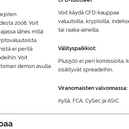
Voit käydä CFD-kauppaa
arjoten
valuutoilla, kryptoilla, indeks
odesta 2008. Voit
tai raaka-aineilla.
ajassa lähes millä
yptovaluutoista,
Välityspalkkiot:
istä ei peritä
deihin. Voit
Plus500 ei peri komissioita, k
ttoman demon avulla.
sisältyvät spreadeihin.
Viranomaisten valvonnassa:
Kyllä, FCA, CySec ja ASIC
joaa