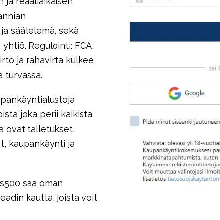
 ja reaaliaikaisen
tannian
 ja säätelemä, sekä
yhtiö. Regulointi: FCA,
irto ja rahavirta kulkee
a turvassa.
upankäyntialustoja
sta joka perii kaikista
a ovat talletukset,
t, kaupankäynti ja
us500 saa oman
adin kautta, joista voit