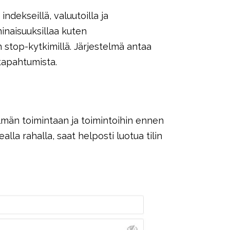
ndekseillä, valuutoilla ja
minaisuuksillaa kuten
n stop-kytkimillä. Järjestelmä antaa
atapahtumista.
elmän toimintaan ja toimintoihin ennen
la rahalla, saat helposti luotua tilin