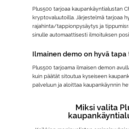
Plus500 tarjoaa kaupankäyntialustan CFD-
kryptovaluutoilla. Järjestelmä tarjoaa h
rajahinta/tappionpysäytys ja tippumisraj
sinulle automaattisesti ilmoituksen pos
Ilmainen demo on hyvä tapa 
Plus500 tarjoama ilmaisen demon avulla 
kuin päätät sitoutua kyseiseen kaupankä
palveluun ja aloittaa kaupankäynnin heti
Miksi valita P
kaupankäyntial