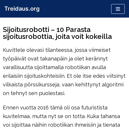
Skip
Treidaus.org
to
content
Sijoitusrobotti – 10 Parasta
sijoitusrobottia, joita voit kokeilla
Kuvittele olevasi tilanteessa, jossa viimeiset
työpäivät ovat takanapäin ja olet kerännyt
varallisuutta sijoittamalla robotiikan avulla
erilaisiin sijoituskohteisiin. Et ole itse edes viitsinyt
vilkaista pörssikursseja, vaan kehittynyt algoritmi
on tehnyt sen puolestasi.
Ennen vuotta 2016 tämä oli osa futuristista
kuvitelmaa, mutta nyt se on totta. Kuka tahansa
voi sijoittaa näihin robotiikan ihmeisiin ja tienata