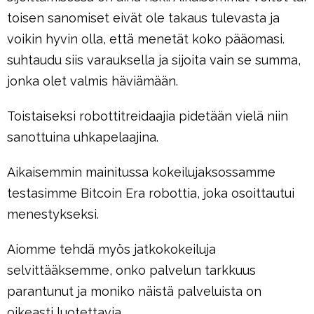
toisen sanomiset eivät ole takaus tulevasta ja
voikin hyvin olla, että menetät koko pääomasi.
suhtaudu siis varauksella ja sijoita vain se summa,
jonka olet valmis häviämään.
Toistaiseksi robottitreidaajia pidetään vielä niin
sanottuina uhkapelaajina.
Aikaisemmin mainitussa kokeilujaksossamme
testasimme Bitcoin Era robottia, joka osoittautui
menestykseksi.
Aiomme tehdä myös jatkokokeiluja
selvittääksemme, onko palvelun tarkkuus
parantunut ja moniko näistä palveluista on
oikeasti luotettavia.