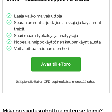
Laaja valikoima valuuttoja
Seuraa ammattisijoittajien salkkuja ja käy samat
treidit.
Suuri määrä työkaluja ja analyysejä
Nopea ja helppokäyttöinen kaupankäyntialusta
Voit aloittaa treidaamisen heti.
Avaa tili eToro
61% piensijoittajien CFD-sopimuksista menettää rahaa.
Mikä on sijoitusrobotti ja miten se toimii?