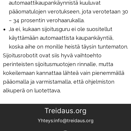
automaattikaupankäynnistä kuuluvat
pääomatulojen verotukseen, jota verotetaan 30
– 34 prosentin verohaarukalla.
Ja ei, kukaan sijoitusguru ei ole suositellut
käyttämään automaattista kaupankäyntiä,
koska aihe on monille heistä täysin tuntematon.
Sijoitusrobotit ovat siis hyvä vaihtoehto
perinteisten sijoitusmuotojen rinnalle, mutta
kokeilemaan kannattaa lähteä vain pienemmällä
pääomalla ja varmistamalla, että ohjelmiston
alkuperä on luotettava.
Treidaus.org
Yhteys:info@treidaus.org